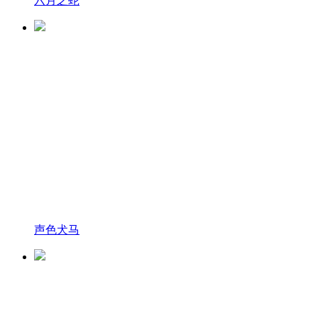
六月之蛇
声色犬马