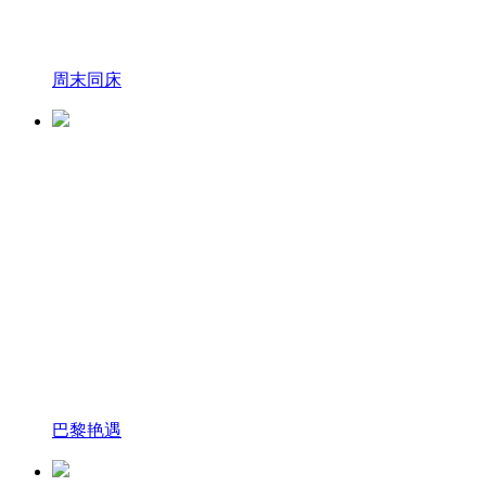
周末同床
巴黎艳遇