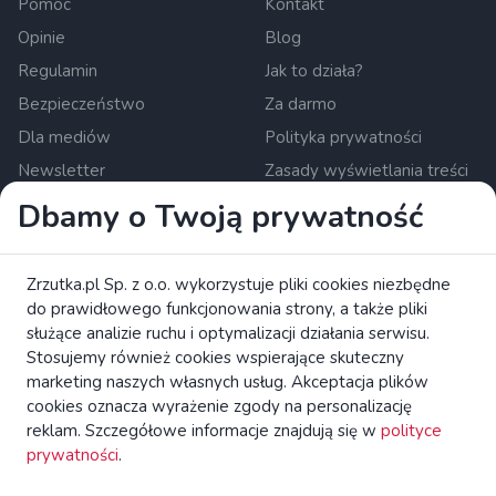
Pomoc
Kontakt
Opinie
Blog
Regulamin
Jak to działa?
Bezpieczeństwo
Za darmo
Dla mediów
Polityka prywatności
Newsletter
Zasady wyświetlania treści
Ustawienia cookies
Dbamy o Twoją prywatność
Zrzutka.pl Sp. z o.o. al. Karkonoska 59, 53-015 Wrocław,
Zrzutka.pl Sp. z o.o. wykorzystuje pliki cookies niezbędne
Polska. KRS: 0000634168. Kapitał zakładowy: 550 000 PLN.
do prawidłowego funkcjonowania strony, a także pliki
Krajowa instytucja płatnicza nadzorowana przez Komisję
służące analizie ruchu i optymalizacji działania serwisu.
Nadzoru Finansowego.
czytaj więcej
Stosujemy również cookies wspierające skuteczny
Zapoznaj się z broszurą KE dotyczącą praw konsumentów.
marketing naszych własnych usług. Akceptacja plików
cookies oznacza wyrażenie zgody na personalizację
reklam. Szczegółowe informacje znajdują się w
polityce
zrzutka.pl Platforma Crowdfundingowa Wszelkie Prawa
prywatności
.
Zastrzeżone